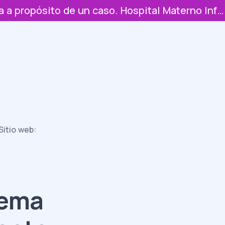
Empiema pleural, empiema pericárdico y taponamiento cardíaco. Infrecuente en pediatría a propósito de un caso. Hospital Materno Infantil San Lorenzo de Los Mina